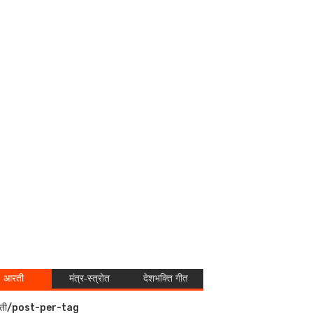
आरती
मंत्र-स्त्रोत
देशभक्ति गीत
ती/post-per-tag