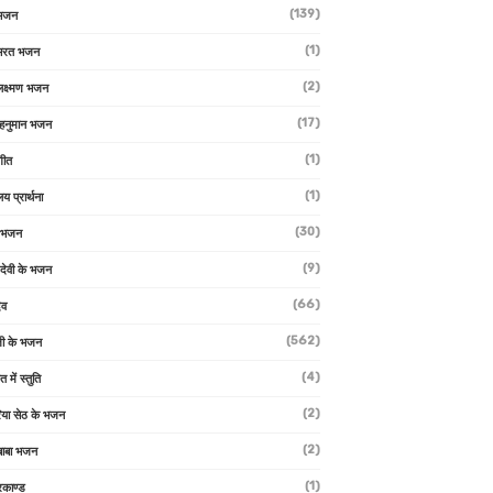
(139)
 भजन
(1)
 भरत भजन
(2)
लक्ष्मण भजन
(17)
हनुमान भजन
(1)
गीत
(1)
लय प्रार्थना
(30)
ु भजन
(9)
ो देवी के भजन
(66)
ेव
(562)
ी के भजन
(4)
त में स्तुति
(2)
रिया सेठ के भजन
(2)
 बाबा भजन
(1)
रकाण्ड