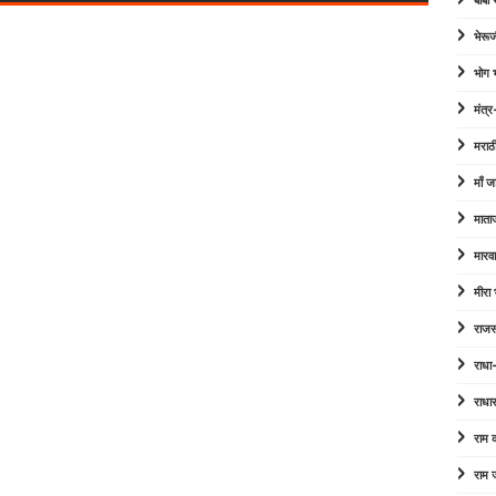
बाबा
भेरूज
भोग
मंत्र
मराठ
माँ ज
माता
मारव
मीरा
राजस
राधा
राधा
राम
राम 