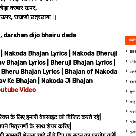
ोड़ा दरबार ऊपर,
 रे ऊपर, राखजो छत्रछाया ॥
, darshan dijo bhairu dada
भजन
| Nakoda Bhajan Lyrics | Nakoda Bheruji
RSS
v Bhajan Lyrics | Bheruji Bhajan Lyrics |
अयोध
 Bheru Bhajan Lyrics | Bhajan of Nakoda
आरत
av Ke Bhajan | Nakoda Ji Bhajan
ईश व
utube Video
कृष्
खाटू
गणपत
िक्स के लिए हमारी वेबसाइट को विजिट करते रहे|
गणेश
े मित्रगणों के साथ शेयर करिए|
गुरु
 सामग्री भेजना चाहे नीचे दिए गए बटन का प्रयोग करे|