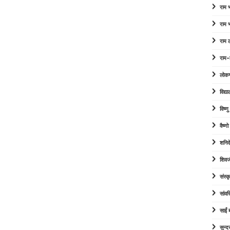
राम
राम
राम 
राम-
लोक
विद्या
विष्ण
वैष्ण
शनिद
शिवज
संस्कृ
सांव
साईं
सुन्द