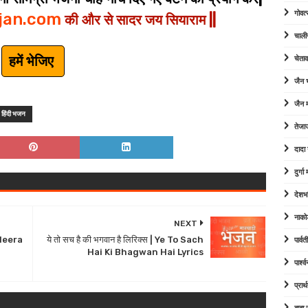
गोवत्
jan.com
की और से सादर जय सियाराम ||
चाली
हमें भेजिए
चेता
जैन
जैन म
हिंदी भजन
तेजा
दादा
दुर्ग
देशभ
नाको
NEXT
| Meera
ये तो सच है की भगवान है लिरिक्स | Ye To Sach
पार्व
Hai Ki Bhagwan Hai Lyrics
पार्श
प्रार्