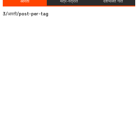
आरती
मंत्र-स्त्रोत
देशभक्ति गीत
3/आरती/post-per-tag