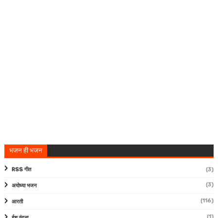
भजन ही भजन
RSS गीत
(3)
(3)
अयोध्या भजन
(116)
आरती
(1)
ईश वंदना