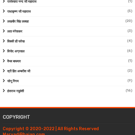
(1)
राजेश्वारा नन्द जी महाराज
(5)
राधाकृष्ण जी महाराज
(20)
लखबीर सिंह लक्खा
(3)
लता मंगेशकर
(4)
विक्की डी पारेख
(6)
विनोद अग्रवाल
(1)
वैभव बाघमार
(2)
श्री हित अम्बरीश जी
(9)
सोनू निगम
(16)
हंसराज रघुवंशी
COPYRIGHT
Copyright © 2020-2022 | All Rights Reserved
MarvadiBhajan.com