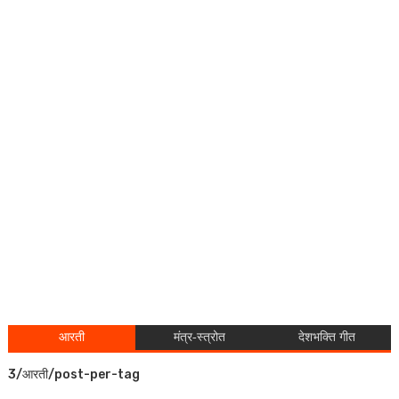
आरती
मंत्र-स्त्रोत
देशभक्ति गीत
3/आरती/post-per-tag