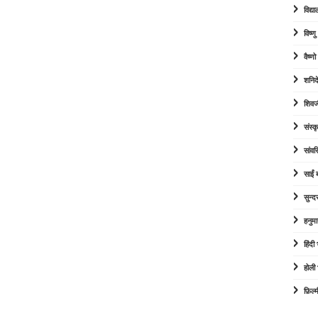
विद्या
विष्ण
वैष्ण
शनिद
शिवज
संस्कृ
सांव
साईं
सुन्द
हनुम
हिंद
होली
फ़िल्