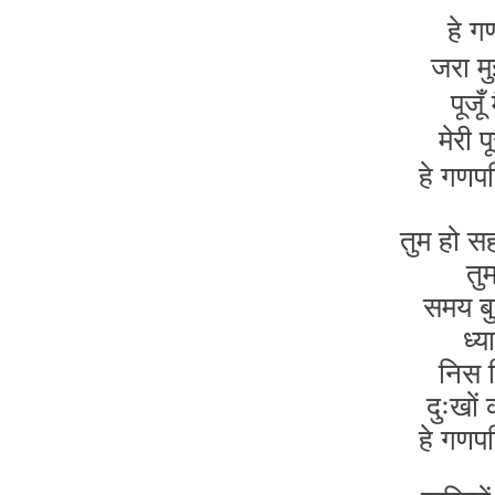
हे ग
जरा म
पूजूँ
मेरी 
हे गण
तुम हो 
तु
समय बु
ध्य
निस द
दुःखों
हे गण