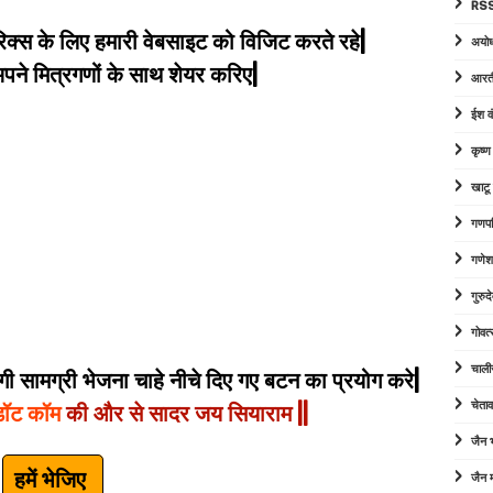
RSS
िक्स के लिए हमारी वेबसाइट को विजिट करते रहे|
अयोध
े मित्रगणों के साथ शेयर करिए|
आरत
ईश व
कृष्
खाटू
गणपत
गणेश
गुरु
गोवत्
चाली
 सामग्री भेजना चाहे नीचे दिए गए बटन का प्रयोग करे|
चेता
डॉट कॉम
की और से सादर जय सियाराम ||
जैन
हमें भेजिए
जैन म