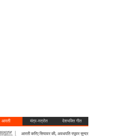
आरती
मंत्र-स्त्रोत
देशभक्ति गीत
आरती करिए सियावर की, अवधपति रघुवर सुन्दर