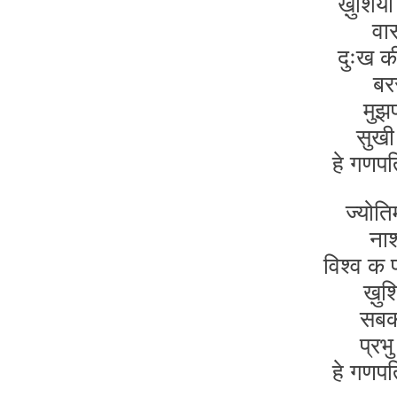
ख़ुशियो
वास
दुःख क
बर
मुझ
सुखी
हे गणप
ज्योतिम
ना
विश्व क
ख़ुशि
सबक
प्रभु
हे गणप