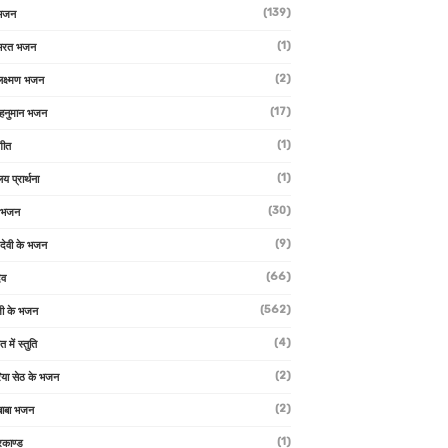
(139)
 भजन
(1)
 भरत भजन
(2)
लक्ष्मण भजन
(17)
हनुमान भजन
(1)
गीत
(1)
लय प्रार्थना
(30)
ु भजन
(9)
ो देवी के भजन
(66)
ेव
(562)
ी के भजन
(4)
त में स्तुति
(2)
रिया सेठ के भजन
(2)
 बाबा भजन
(1)
रकाण्ड