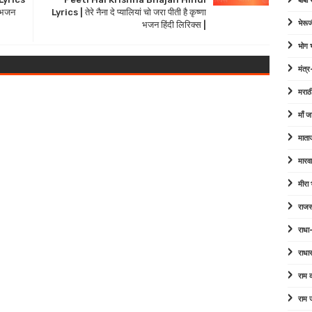
बाबा
ा भजन
Lyrics | तेरे नैना दे प्यालियां चो जरा पीती है कृष्णा
भेरूज
भजन हिंदी लिरिक्स |
भोग
मंत्र
मराठ
माँ ज
माता
मारव
मीरा
राजस
राधा
राधा
राम
राम 