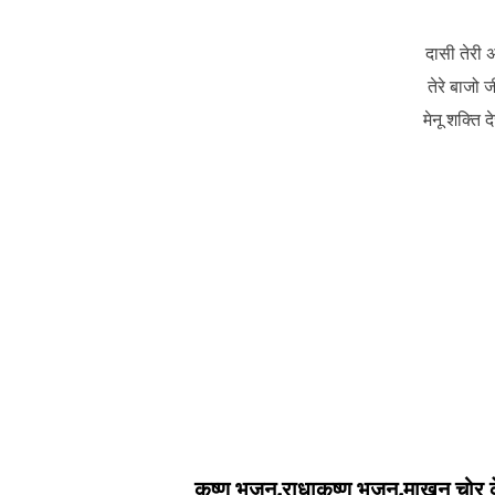
दासी तेरी 
तेरे बाजो ज
मेनू शक्ति द
कृष्ण भजन,राधाकृष्ण भजन,माखन चोर क