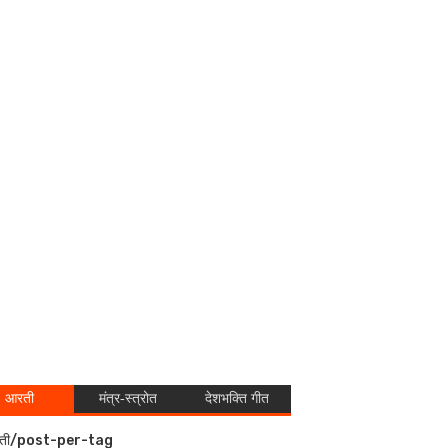
आरती
मंत्र-स्त्रोत
देशभक्ति गीत
ती/post-per-tag