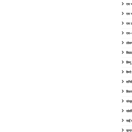
राम
राम
राम 
राम-
लोक
विद्या
विष्ण
वैष्ण
शनिद
शिवज
संस्कृ
सांव
साईं
सुन्द