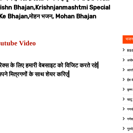
rishn Bhajan,Krishnjanmashtmi Special
Ke Bhajan,मोहन भजन, Mohan Bhajan
भजन
utube Video
RSS
अयोध
िक्स के लिए हमारी वेबसाइट को विजिट करते रहे|
आरत
े मित्रगणों के साथ शेयर करिए|
ईश व
कृष्
खाटू
गणपत
गणेश
गुरु