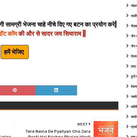
गोवत्
चाली
 सामग्री भेजना चाहे नीचे दिए गए बटन का प्रयोग करे|
चेता
डॉट कॉम
की और से सादर जय सियाराम ||
जैन
जैन म
हमें भेजिए
तेजा
दादा
दुर्ग
देशभ
नाको
पार्व
पार्श
NEXT
प्रार्
Tere Naina De Pyaliyan Cho Jara
Lyrics
Peeti Hai Krishna Bhajan Hindi