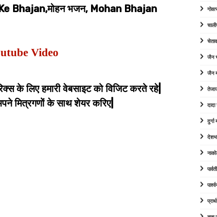
Ke Bhajan,मोहन भजन, Mohan Bhajan
गोवत्
चाली
चेता
utube Video
जैन
जैन म
िक्स के लिए हमारी वेबसाइट को विजिट करते रहे|
तेजा
े मित्रगणों के साथ शेयर करिए|
दादा
दुर्ग
देशभ
नाको
पार्व
पार्श
प्रार्