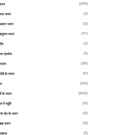
(139)
 भजन
(1)
 भरत भजन
(2)
लक्ष्मण भजन
(17)
हनुमान भजन
(1)
गीत
(1)
लय प्रार्थना
(30)
ु भजन
(9)
ो देवी के भजन
(66)
ेव
(562)
ी के भजन
(4)
त में स्तुति
(2)
रिया सेठ के भजन
(2)
 बाबा भजन
(1)
रकाण्ड