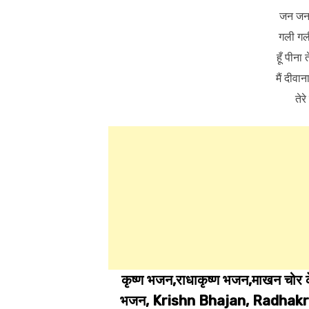
जन जन व
गली गली
हूँ पीना
मैं दीवान
तेर
कृष्ण भजन,राधाकृष्ण भजन,माखन चोर क
भजन, Krishn Bhajan, Radhak