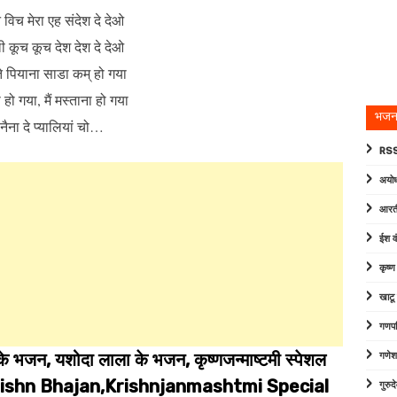
िच मेरा एह संदेश दे देओ
 कूच कूच देश देश दे देओ
 ते पियाना साडा कम् हो गया
ा हो गया, मैं मस्ताना हो गया
भजन
े नैना दे प्यालियां चो…
RSS
अयोध
आरत
ईश व
कृष्
खाटू
गणपत
े भजन, यशोदा लाला के भजन, कृष्णजन्माष्टमी स्पेशल
गणेश
rishn Bhajan,Krishnjanmashtmi Special
गुरु