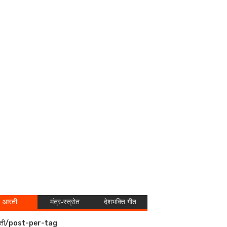
आरती
मंत्र-स्त्रोत
देशभक्ति गीत
ती/post-per-tag