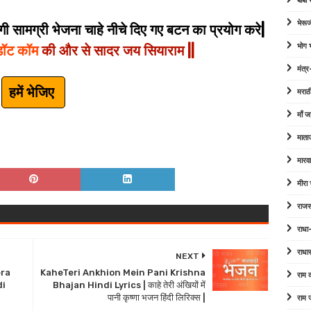
बाबा
भेरूज
 सामग्री भेजना चाहे नीचे दिए गए बटन का प्रयोग करे|
भोग
डॉट कॉम
की और से सादर जय सियाराम ||
मंत्र
हमें भेजिए
मराठ
माँ ज
माता
मारव
मीरा
राजस
राधा
राधा
NEXT
era
KaheTeri Ankhion Mein Pani Krishna
राम
di
Bhajan Hindi Lyrics | काहे तेरी अंखियों में
पानी कृष्णा भजन हिंदी लिरिक्स |
राम 