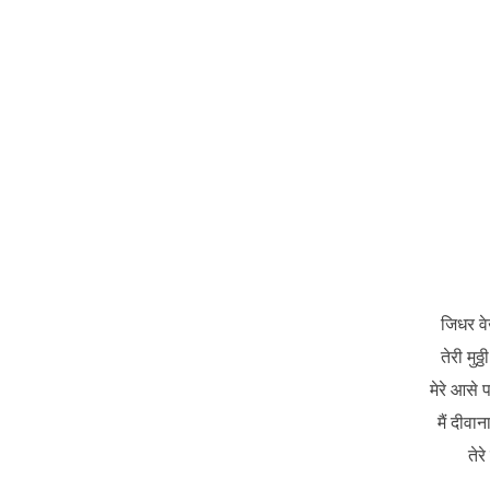
जिधर वेख
तेरी मुठ
मेरे आसे 
मैं दीवान
तेर