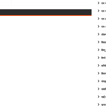
राम
राम
राम 
राम-
लोक
विद्या
विष्ण
वैष्ण
शनिद
शिवज
संस्कृ
सांव
साईं
सुन्द