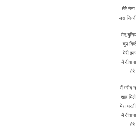
तेरे नैना
ज़रा जिन्नी
मेनू दुन
चुप कित
मेरी इ
मैं दीवान
तेर
मैं गरीब 
शाह मिले
मेरा धरत
मैं दीवान
तेर