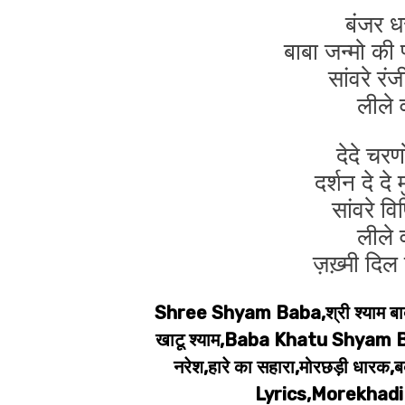
बंजर ध
बाबा जन्मो की 
सांवरे र
लीले 
देदे चरण
दर्शन दे द
सांवरे व
लीले 
ज़ख़्मी 
Shree Shyam Baba,श्री श्याम बा
खाटू श्याम,Baba Khatu Shyam B
नरेश,हारे का सहारा,मोरछड़ी धा
Lyrics,Morekhadi