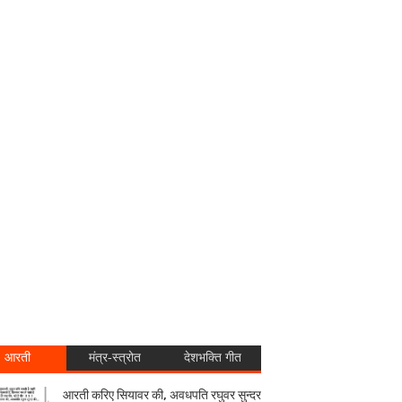
आरती
मंत्र-स्त्रोत
देशभक्ति गीत
आरती करिए सियावर की, अवधपति रघुवर सुन्दर